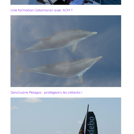
Une formation Catamaran avec ACM ?
Sanctuaire Pelagos : protégeons les cétacés !