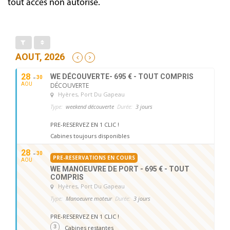
tout accès non autorisé.
AOUT, 2026
28
WE DÉCOUVERTE- 695 € - TOUT COMPRIS
30
AOU
DÉCOUVERTE
Hyères
, Port Du Gapeau
Type:
weekend découverte
Durée:
3 jours
PRE-RESERVEZ EN 1 CLIC !
Cabines toujours disponibles
28
30
PRE-RESERVATIONS EN COURS
AOU
WE MANOEUVRE DE PORT - 695 € - TOUT
COMPRIS
Hyères
, Port Du Gapeau
Type:
Manoeuvre moteur
Durée:
3 jours
PRE-RESERVEZ EN 1 CLIC !
3
Cabines restantes