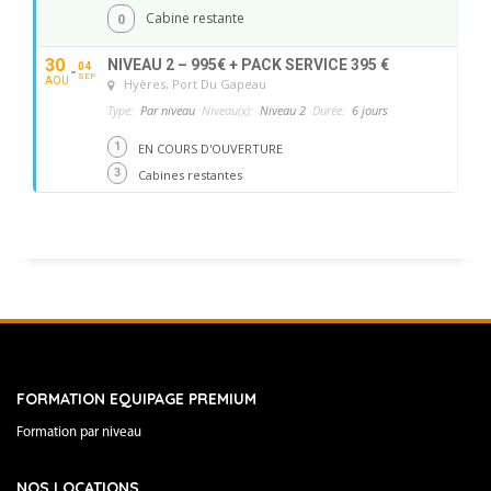
0
Cabine restante
30
NIVEAU 2 – 995€ + PACK SERVICE 395 €
04
SEP
AOU
Hyères
, Port Du Gapeau
Type:
Par niveau
Niveau(x):
Niveau 2
Durée:
6 jours
1
EN COURS D'OUVERTURE
3
Cabines restantes
FORMATION EQUIPAGE PREMIUM
Formation par niveau
NOS LOCATIONS