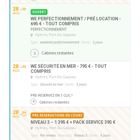
28
30
OUVERT
AOU
WE PERFECTIONNEMENT / PRÉ LOCATION -
695 € - TOUT COMPRIS
PERFECTIONNEMENT
Hyères
, Port Du Gapeau
Type:
weekend perfectionnement
Durée:
3 jours
2
Cabines restantes
28
WE SÉCURITÉ EN MER - 795 € - TOUT
30
COMPRIS
AOU
Hyères
, Port Du Gapeau
Type:
Sécurité en mer
Durée:
3 jours
PRE-RESERVEZ EN 1 CLIC !
4
Cabines restantes
28
04
PRE-RESERVATIONS EN COURS
SEP
AOU
NIVEAU 3 – 1 395 € + PACK SERVICE 395 €
Hyères
, Port Du Gapeau
Type:
Par niveau
Niveau(x):
Niveau 3
Durée:
8 jours