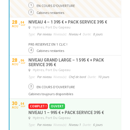
1
EN COURS D'OUVERTURE
3
Cabines restantes
28
NIVEAU 4 – 1 395 € + PACK SERVICE 395 €
04
SEP
AOU
Hyères
, Port Du Gapeau
Type:
Par niveau
Niveau(x):
Niveau 4
Durée:
8 jours
PRE-RESERVEZ EN 1 CLIC !
4
Cabines restantes
28
NIVEAU GRAND LARGE – 1 595 € + PACK
06
SEP
SERVICE 395 €
AOU
Hyères
, Port Du Gapeau
Type:
Par niveau
Niveau(x):
Chef de bord
Durée:
10 jours
3
EN COURS D'OUVERTURE
Cabines toujours disponibles
30
04
COMPLET !
OUVERT
SEP
AOU
NIVEAU 1 – 995 € + PACK SERVICE 395 €
Hyères
, Port Du Gapeau
Type:
Par niveau
Niveau(x):
Niveau 1
Durée:
6 jours