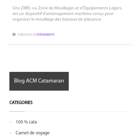
Une ZMEL ou Zone de Mouillages et d’Équipements Légers,
est un dispositif d’aménagement maritime conçu pour
organiser le mouillage des bateaux de plaisance.
PUBLISHED IN
ÉVÉNEMENTS
Blog ACM Catamaran
CATEGORIES
100 % cata
Carnet de voyage