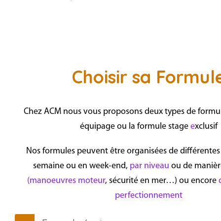
Choisir sa Formul
Chez ACM nous vous proposons deux types de formule
équipage ou la formule stage
e
xclusif
Nos form
ules
peuvent être organisées de différentes
semaine ou en week-end,
par niveau
ou de manière
(m
anoeuvres
moteur
,
sécurité en mer
…) ou encore
d
perfectionnement