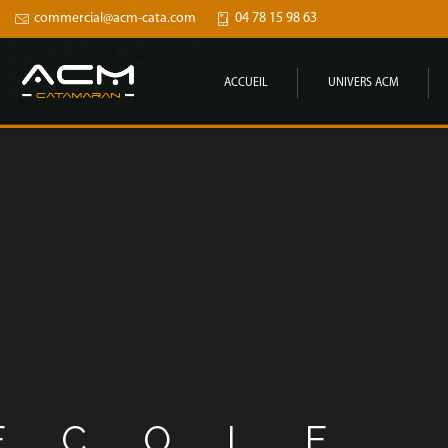
commercial@acm-cata.com
04 78 15 98 63
ACCUEIL
UNIVERS ACM
ÉCOLE 