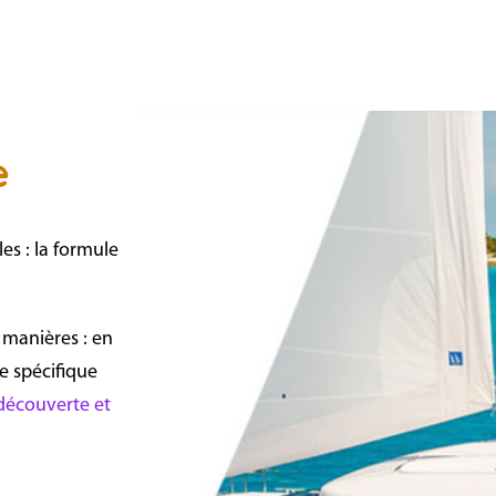
e
s : la formule
 manières : en
 spécifique
écouverte et