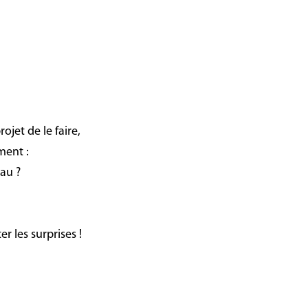
jet de le faire,
ment :
au ?
ter
les
surprises !