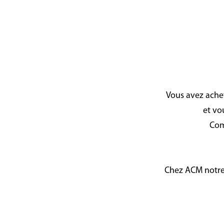
Vous avez achet
et vo
Com
Chez ACM notr