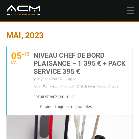
MAI, 2023
05
12
NIVEAU CHEF DE BORD
PLAISANCE – 1 395 € + PACK
MAI
SERVICE 395 €
Hyères
, Port Du Gapeau
Type:
Par niveau
Niveau(x):
Chef de bord
Durée:
7 jours
PRE-RESERVEZ EN 1 CLIC !
Cabines toujours disponibles