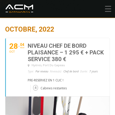
OCTOBRE, 2022
28
04
NIVEAU CHEF DE BORD
NOV
PLAISANCE – 1 295 € + PACK
OCT
SERVICE 380 €
Hyères
, Port Du Gapeau
Type:
Par niveau
Niveau(x):
Chef de bord
Durée:
7 jours
PRE-RESERVEZ EN 1 CLIC !
4
Cabines restantes