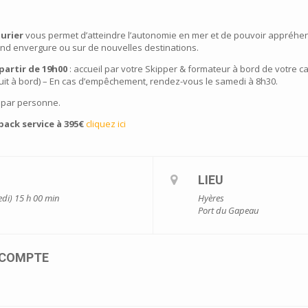
turier
vous permet d’atteindre l’autonomie en mer et de pouvoir appréhen
and envergure ou sur de nouvelles destinations.
partir de 19h00
: accueil par votre Skipper & formateur à bord de votre ca
nuit à bord) – En cas d’empêchement, rendez-vous le samedi à 8h30.
 par personne.
ack service à 395€
cliquez ici
LIEU
edi) 15 h 00 min
Hyères
Port du Gapeau
ACOMPTE