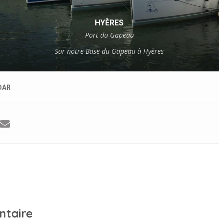
HYÈRES
Port du Gapeau
Sur notre Base du Gapeau à Hyères
DAR
ntaire