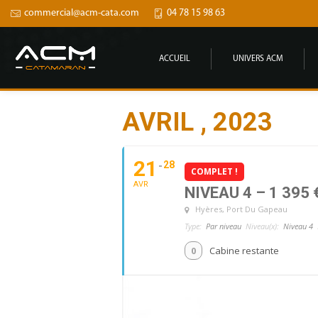
commercial@acm-cata.com
04 78 15 98 63
ACCUEIL
UNIVERS ACM
AVRIL , 2023
21
28
COMPLET !
AVR
NIVEAU 4 – 1 395 
Hyères
, Port Du Gapeau
Type:
Par niveau
Niveau(x):
Niveau 4
0
Cabine restante