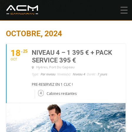
OCTOBRE, 2024
18
25
NIVEAU 4 – 1 395 € + PACK
SERVICE 395 €
OCT
Hyères
, Port Du Gapeau
Type:
Par niveau
Niveau(x):
Niveau 4
Durée:
7 jours
PRE-RESERVEZ EN 1 CLIC !
4
Cabines restantes