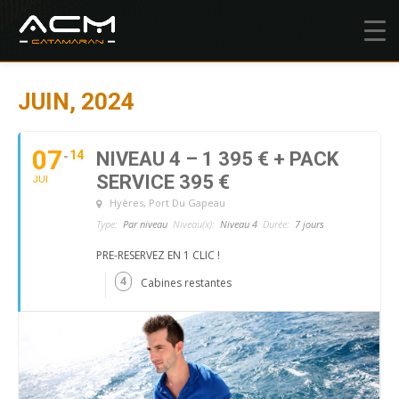
JUIN, 2024
07
14
NIVEAU 4 – 1 395 € + PACK
SERVICE 395 €
JUI
Hyères
, Port Du Gapeau
Type:
Par niveau
Niveau(x):
Niveau 4
Durée:
7 jours
PRE-RESERVEZ EN 1 CLIC !
4
Cabines restantes