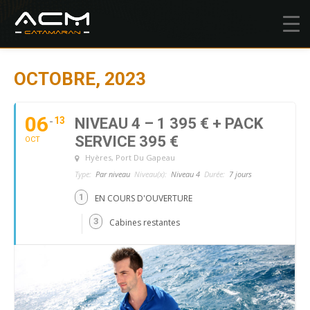
OCTOBRE, 2023
06
13
NIVEAU 4 – 1 395 € + PACK
SERVICE 395 €
OCT
Hyères
, Port Du Gapeau
Type:
Par niveau
Niveau(x):
Niveau 4
Durée:
7 jours
1
EN COURS D'OUVERTURE
3
Cabines restantes