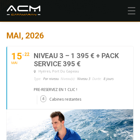
MAI, 2026
15
22
NIVEAU 3 – 1 395 € + PACK
SERVICE 395 €
MAI
Hyères
, Port Du Gapeau
Type:
Par niveau
Niveau(x):
Niveau 3
Durée:
8 jours
PRE-RESERVEZ EN 1 CLIC !
4
Cabines restantes