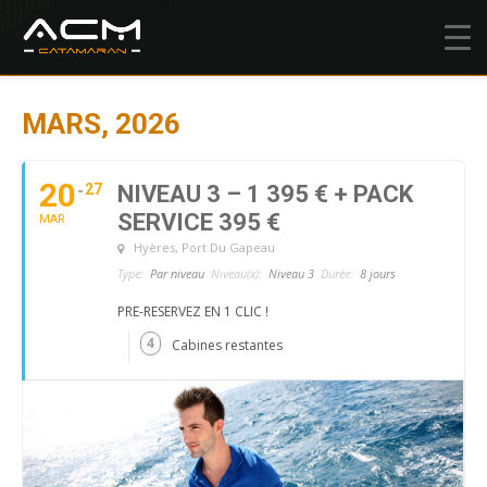
MARS, 2026
20
27
NIVEAU 3 – 1 395 € + PACK
SERVICE 395 €
MAR
Hyères
, Port Du Gapeau
Type:
Par niveau
Niveau(x):
Niveau 3
Durée:
8 jours
PRE-RESERVEZ EN 1 CLIC !
4
Cabines restantes