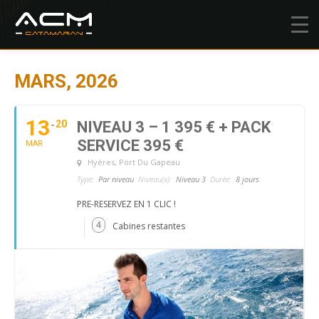
MARS, 2026
13
20
NIVEAU 3 – 1 395 € + PACK
SERVICE 395 €
MAR
Hyères
, Port Du Gapeau
Type:
Par niveau
Niveau(x):
Niveau 3
Durée:
8 jours
PRE-RESERVEZ EN 1 CLIC !
4
Cabines restantes