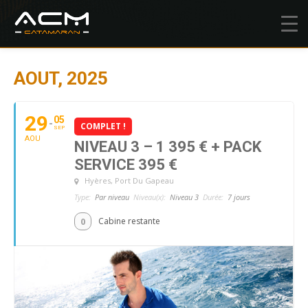
AOUT, 2025
29
05
COMPLET !
SEP
AOU
NIVEAU 3 – 1 395 € + PACK
SERVICE 395 €
Hyères
, Port Du Gapeau
Type:
Par niveau
Niveau(x):
Niveau 3
Durée:
7 jours
0
Cabine restante