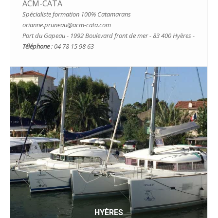
ACM-CATA
Spécialiste formation 100% Catamarans
orianne.pruneau@acm-cata.com
Port du Gapeau - 1992 Boulevard front de mer - 83 400 Hyères -
Téléphone
: 04 78 15 98 63
HYÈRES