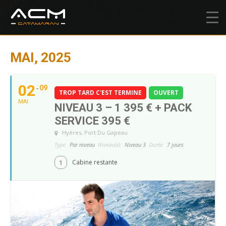
MAI, 2025
02
09
TROP TARD C'EST TERMINE
OUVERT
MAI
NIVEAU 3 – 1 395 € + PACK
SERVICE 395 €
Hyères
, Port Du Gapeau
Type:
Par niveau
Niveau(x):
Niveau 3
Durée:
7 jours
1
Cabine restante