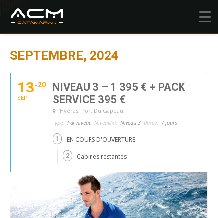
SEPTEMBRE, 2024
13
20
NIVEAU 3 – 1 395 € + PACK
SERVICE 395 €
SEP
Hyères
, Port Du Gapeau
Type:
Par niveau
Niveau(x):
Niveau 3
Durée:
7 jours
1
EN COURS D'OUVERTURE
2
Cabines restantes