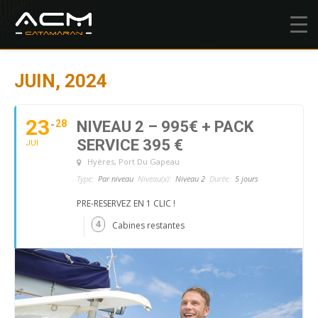
JUIN, 2024
23
28
NIVEAU 2 – 995€ + PACK
SERVICE 395 €
JUI
Hyères
, Port Du Gapeau
Type:
Par niveau
Niveau(x):
Niveau 2
Durée:
5 jours
PRE-RESERVEZ EN 1 CLIC !
4
Cabines restantes