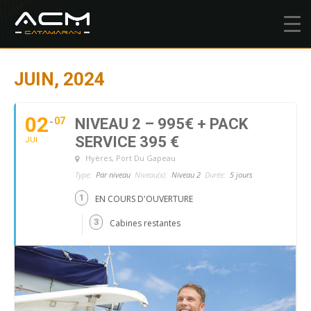
JUIN, 2024
02
07
NIVEAU 2 – 995€ + PACK
SERVICE 395 €
JUI
Hyères
, Port Du Gapeau
Type:
Par niveau
Niveau(x):
Niveau 2
Durée:
5 jours
1
EN COURS D'OUVERTURE
3
Cabines restantes