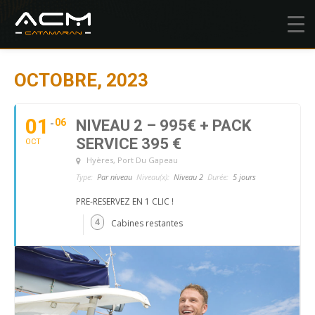
OCTOBRE, 2023
01
06
NIVEAU 2 – 995€ + PACK
SERVICE 395 €
OCT
Hyères
, Port Du Gapeau
Type:
Par niveau
Niveau(x):
Niveau 2
Durée:
5 jours
PRE-RESERVEZ EN 1 CLIC !
4
Cabines restantes