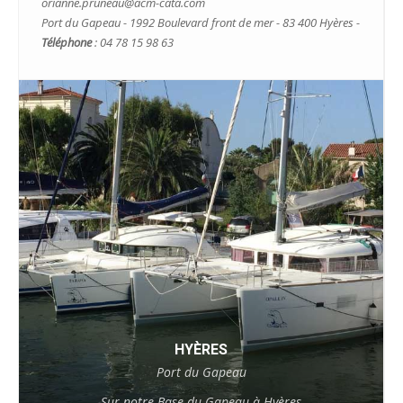
orianne.pruneau@acm-cata.com
Port du Gapeau - 1992 Boulevard front de mer - 83 400 Hyères -
Téléphone
: 04 78 15 98 63
HYÈRES
Port du Gapeau
Sur notre Base du Gapeau à Hyères