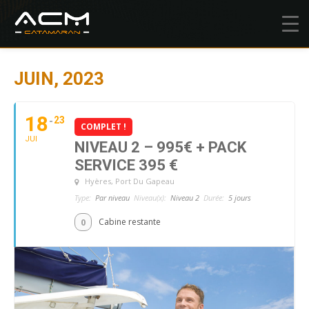
JUIN, 2023
18
23
COMPLET !
JUI
NIVEAU 2 – 995€ + PACK
SERVICE 395 €
Hyères
, Port Du Gapeau
Type:
Par niveau
Niveau(x):
Niveau 2
Durée:
5 jours
0
Cabine restante