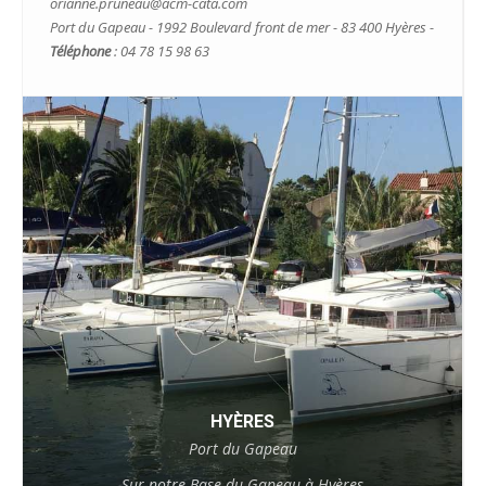
orianne.pruneau@acm-cata.com
Port du Gapeau - 1992 Boulevard front de mer - 83 400 Hyères -
Téléphone
: 04 78 15 98 63
HYÈRES
Port du Gapeau
Sur notre Base du Gapeau à Hyères