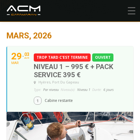
MARS, 2026
29
03
TROP TARD C'EST TERMINE
OUVERT
AVR
MAR
NIVEAU 1 – 995 € + PACK
SERVICE 395 €
Hyères
, Port Du Gapeau
Type:
Par niveau
Niveau(x):
Niveau 1
Durée:
6 jours
1
Cabine restante