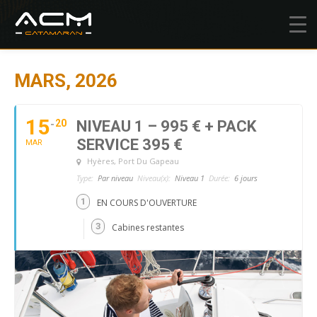
MARS, 2026
15
20
NIVEAU 1 – 995 € + PACK
SERVICE 395 €
MAR
Hyères
, Port Du Gapeau
Type:
Par niveau
Niveau(x):
Niveau 1
Durée:
6 jours
1
EN COURS D'OUVERTURE
3
Cabines restantes