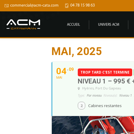
commercial@acm-cata.com
04 78 15 98 63
ACCUEIL
UNIVERS ACM
MAI, 2025
04
09
TROP TARD C'EST TERMINE
MAI
NIVEAU 1 – 995 € 
Hyères
, Port Du Gapeau
Type:
Par niveau
Niveau(x):
Niveau 1
2
Cabines restantes