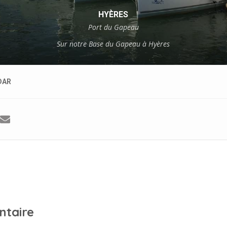
HYÈRES
Port du Gapeau
Sur notre Base du Gapeau à Hyères
DAR
ntaire