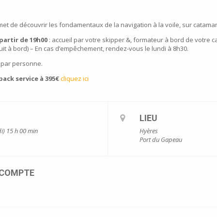
met de découvrir les fondamentaux de la navigation à la voile, sur catama
 partir de 19h00
: accueil par votre skipper &, formateur à bord de votre c
uit à bord) – En cas d’empêchement, rendez-vous le lundi à 8h30.
 par personne.
ack service à 395€
cliquez ici
LIEU
i) 15 h 00 min
Hyères
Port du Gapeau
ACOMPTE