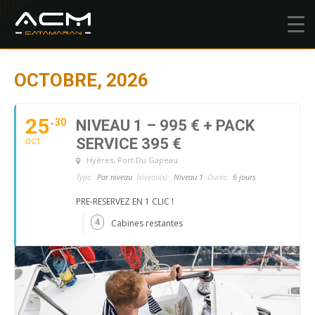
OCTOBRE, 2026
25
30
NIVEAU 1 – 995 € + PACK
SERVICE 395 €
OCT
Hyères
, Port Du Gapeau
Type:
Par niveau
Niveau(x):
Niveau 1
Durée:
6 jours
PRE-RESERVEZ EN 1 CLIC !
4
Cabines restantes