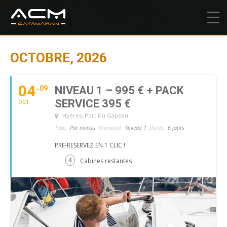
OCTOBRE, 2026
04
09
NIVEAU 1 – 995 € + PACK
SERVICE 395 €
OCT
Hyères
, Port Du Gapeau
Type:
Par niveau
Niveau(x):
Niveau 1
Durée:
6 jours
PRE-RESERVEZ EN 1 CLIC !
4
Cabines restantes