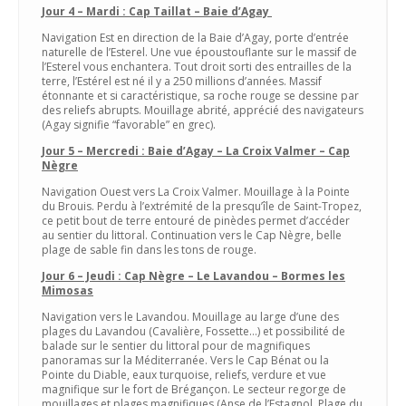
Jour 4 – Mardi : Cap Taillat – Baie d’Agay
Navigation Est en direction de la Baie d’Agay, porte d’entrée
naturelle de l’Esterel. Une vue époustouflante sur le massif de
l’Esterel vous enchantera. Tout droit sorti des entrailles de la
terre, l’Estérel est né il y a 250 millions d’années. Massif
étonnante et si caractéristique, sa roche rouge se dessine par
des reliefs abrupts. Mouillage abrité, apprécié des navigateurs
(Agay signifie “favorable” en grec).
Jour 5 – Mercredi : Baie d’Agay – La Croix Valmer – Cap
Nègre
Navigation Ouest vers La Croix Valmer. Mouillage à la Pointe
du Brouis. Perdu à l’extrémité de la presqu’île de Saint-Tropez,
ce petit bout de terre entouré de pinèdes permet d’accéder
au sentier du littoral. Continuation vers le Cap Nègre, belle
plage de sable fin dans les tons de rouge.
Jour 6 – Jeudi : Cap Nègre – Le Lavandou – Bormes les
Mimosas
Navigation vers le Lavandou. Mouillage au large d’une des
plages du Lavandou (Cavalière, Fossette…) et possibilité de
balade sur le sentier du littoral pour de magnifiques
panoramas sur la Méditerranée. Vers le Cap Bénat ou la
Pointe du Diable, eaux turquoise, reliefs, verdure et vue
magnifique sur le fort de Brégançon. Le secteur regorge de
mouillages et plages magnifiques (Anse de l’Estagnol, Plage du