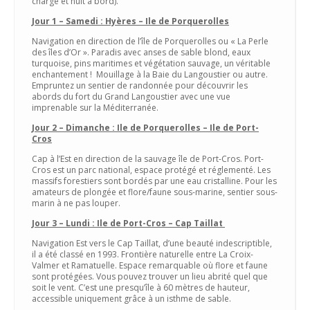
charge et nuit à bord).
Jour 1 – Samedi : Hyères – Ile de Porquerolles
Navigation en direction de l’île de Porquerolles ou « La Perle
des îles d’Or ». Paradis avec anses de sable blond, eaux
turquoise, pins maritimes et végétation sauvage, un véritable
enchantement ! Mouillage à la Baie du Langoustier ou autre.
Empruntez un sentier de randonnée pour découvrir les
abords du fort du Grand Langoustier avec une vue
imprenable sur la Méditerranée.
Jour 2 – Dimanche : Ile de Porquerolles – Ile de Port-
Cros
Cap à l’Est en direction de la sauvage île de Port-Cros. Port-
Cros est un parc national, espace protégé et réglementé. Les
massifs forestiers sont bordés par une eau cristalline. Pour les
amateurs de plongée et flore/faune sous-marine, sentier sous-
marin à ne pas louper.
Jour 3 – Lundi : Ile de Port-Cros – Cap Taillat
Navigation Est vers le Cap Taillat, d’une beauté indescriptible,
il a été classé en 1993. Frontière naturelle entre La Croix-
Valmer et Ramatuelle. Espace remarquable où flore et faune
sont protégées. Vous pouvez trouver un lieu abrité quel que
soit le vent. C’est une presqu’île à 60 mètres de hauteur,
accessible uniquement grâce à un isthme de sable.