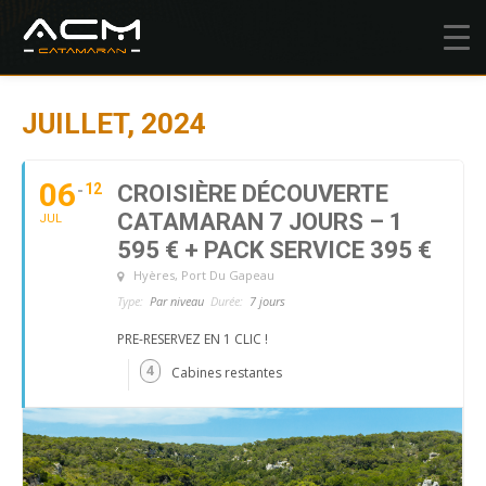
JUILLET, 2024
06
12
CROISIÈRE DÉCOUVERTE
CATAMARAN 7 JOURS – 1
JUL
595 € + PACK SERVICE 395 €
Hyères
, Port Du Gapeau
Type:
Par niveau
Durée:
7 jours
PRE-RESERVEZ EN 1 CLIC !
4
Cabines restantes