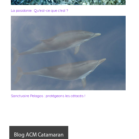
La posidonie : Qu’est-ce que c’est ?
Sanctuaire Pelagos : protégeons les cétacés !
Blog ACM Catamaran