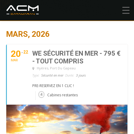
MARS, 2026
20
22
WE SÉCURITÉ EN MER - 795 €
- TOUT COMPRIS
MAR
Hyères
, Port Du Gapeau
Type:
Sécurité en mer
Durée:
3 jours
PRE-RESERVEZ EN 1 CLIC !
4
Cabines restantes