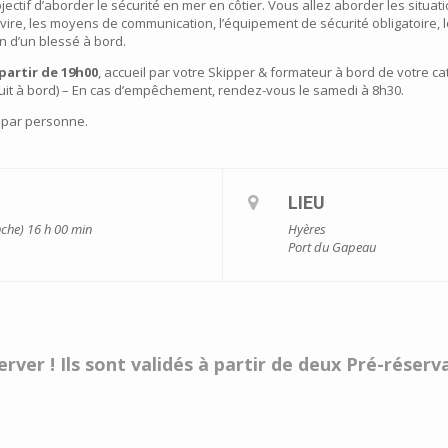
jectif d’aborder le sécurité en mer en côtier. Vous allez aborder les situa
ire, les moyens de communication, l’équipement de sécurité obligatoire, l
on d’un blessé à bord.
partir de 19h00
, accueil par votre Skipper & formateur à bord de votre ca
nuit à bord) – En cas d’empêchement, rendez-vous le samedi à 8h30.
 par personne.
LIEU
nche) 16 h 00 min
Hyères
Port du Gapeau
rver ! Ils sont validés à partir de deux Pré-réser