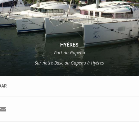
HYÈRES
Port du Gapeau
Sur notre Base du Gapeau à Hyères
DAR