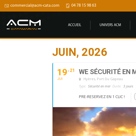
commercial@acm-cata.com
04 78 15 98 63
ACCUEIL
UNIVERS ACM
JUIN, 2026
19
21
WE SÉCURITÉ EN M
Hyères
, Port Du Gapeau
JUI
Type:
Sécurité en mer
Durée:
3 jours
PRE-RESERVEZ EN 1 CLIC !