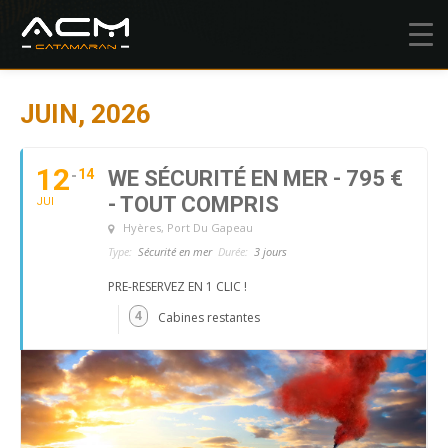
JUIN, 2026
12
14
WE SÉCURITÉ EN MER - 795 €
- TOUT COMPRIS
JUI
Hyères
, Port Du Gapeau
Type:
Sécurité en mer
Durée:
3 jours
PRE-RESERVEZ EN 1 CLIC !
4
Cabines restantes