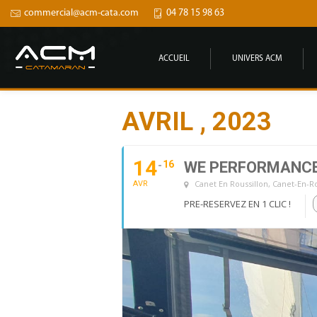
commercial@acm-cata.com
04 78 15 98 63
ACCUEIL
UNIVERS ACM
AVRIL , 2023
14
16
WE PERFORMANCE 
Canet En Roussillon
, Canet-En-R
AVR
PRE-RESERVEZ EN 1 CLIC !