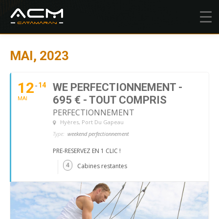
MAI, 2023
12
14
WE PERFECTIONNEMENT -
695 € - TOUT COMPRIS
MAI
PERFECTIONNEMENT
Hyères
, Port Du Gapeau
Type:
weekend perfectionnement
PRE-RESERVEZ EN 1 CLIC !
4
Cabines restantes