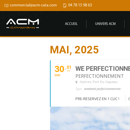
commercial@acm-cata.com
04 78 15 98 63
ACCUEIL
UNIVERS ACM
MAI, 2025
30
01
WE PERFECTIONNE
JUI
PERFECTIONNEMENT
MAI
Hyères
, Port Du Gapeau
Type:
weekend perfectionnement
PRE-RESERVEZ EN 1 CLIC !