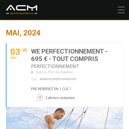
MAI, 2024
03
05
WE PERFECTIONNEMENT -
695 € - TOUT COMPRIS
MAI
PERFECTIONNEMENT
Hyères
, Port Du Gapeau
Type:
weekend perfectionnement
PRE-RESERVEZ EN 1 CLIC !
4
Cabines restantes