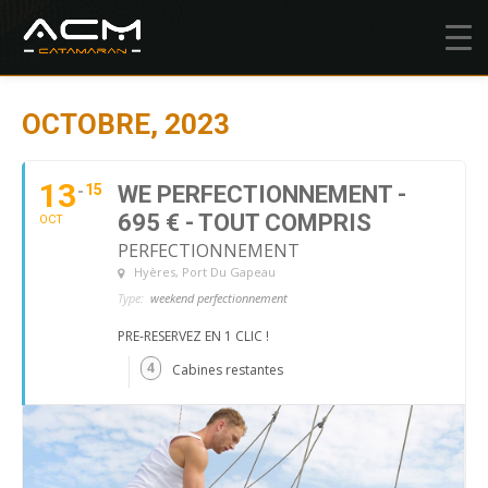
OCTOBRE, 2023
13
15
WE PERFECTIONNEMENT -
695 € - TOUT COMPRIS
OCT
PERFECTIONNEMENT
Hyères
, Port Du Gapeau
Type:
weekend perfectionnement
PRE-RESERVEZ EN 1 CLIC !
4
Cabines restantes