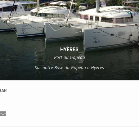
HYÈRES
Port du Gapeau
Sur notre Base du Gapeau à Hyères
DAR