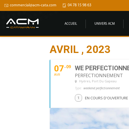
commercial@acm-cata.com
04 78 15 98 63
ACCUEIL
UNIVERS ACM
AVRIL , 2023
07
09
WE PERFECTIONNE
PERFECTIONNEMENT
AVR
Hyères
, Port Du Gapeau
Type:
weekend perfectionnement
EN COURS D'OUVERTURE
1