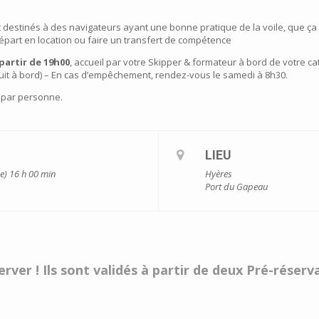
destinés à des navigateurs ayant une bonne pratique de la voile, que ç
épart en location ou faire un transfert de compétence
partir de 19h00
, accueil par votre Skipper & formateur à bord de votre ca
nuit à bord) – En cas d’empêchement, rendez-vous le samedi à 8h30.
 par personne.
LIEU
e) 16 h 00 min
Hyères
Port du Gapeau
rver ! Ils sont validés à partir de deux Pré-réser