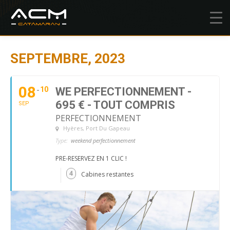
SEPTEMBRE, 2023
08
10
WE PERFECTIONNEMENT -
695 € - TOUT COMPRIS
SEP
PERFECTIONNEMENT
Hyères
, Port Du Gapeau
Type:
weekend perfectionnement
PRE-RESERVEZ EN 1 CLIC !
4
Cabines restantes