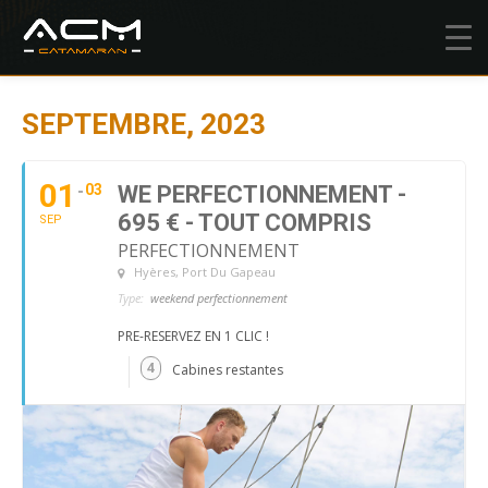
SEPTEMBRE, 2023
01
03
WE PERFECTIONNEMENT -
695 € - TOUT COMPRIS
SEP
PERFECTIONNEMENT
Hyères
, Port Du Gapeau
Type:
weekend perfectionnement
PRE-RESERVEZ EN 1 CLIC !
4
Cabines restantes