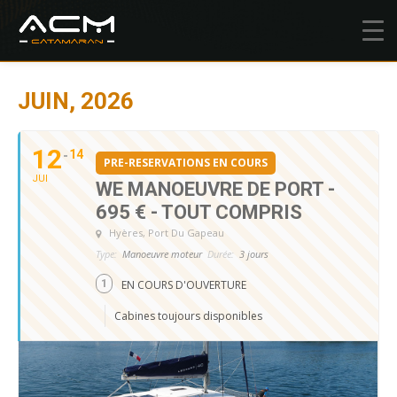
JUIN, 2026
12
14
PRE-RESERVATIONS EN COURS
JUI
WE MANOEUVRE DE PORT -
695 € - TOUT COMPRIS
Hyères
, Port Du Gapeau
Type:
Manoeuvre moteur
Durée:
3 jours
1
EN COURS D'OUVERTURE
Cabines toujours disponibles