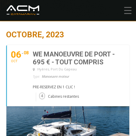
OCTOBRE, 2023
06
08
WE MANOEUVRE DE PORT -
695 € - TOUT COMPRIS
OCT
Hyères
, Port Du Gapeau
Type:
Manoeuvre moteur
PRE-RESERVEZ EN 1 CLIC !
4
Cabines restantes