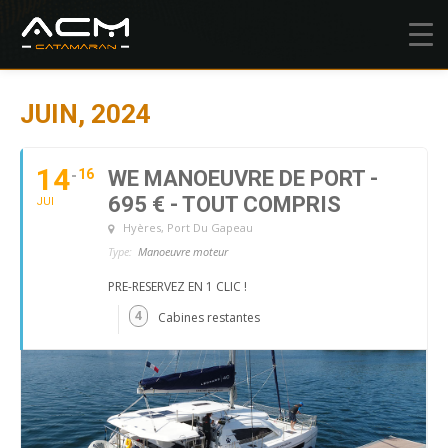
JUIN, 2024
14
16
WE MANOEUVRE DE PORT -
695 € - TOUT COMPRIS
JUI
Hyères
, Port Du Gapeau
Type:
Manoeuvre moteur
PRE-RESERVEZ EN 1 CLIC !
4
Cabines restantes