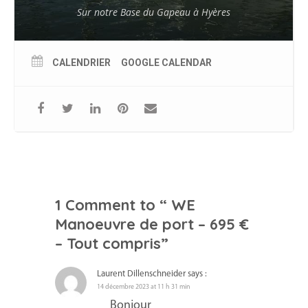
Sur notre Base du Gapeau à Hyères
CALENDRIER
GOOGLE CALENDAR
1 Comment to “ WE
Manoeuvre de port – 695 €
– Tout compris”
Laurent Dillenschneider
says :
14 décembre 2023 at 11 h 31 min
Bonjour