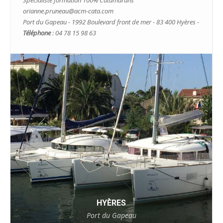
orianne.pruneau@acm-cata.com
Port du Gapeau - 1992 Boulevard front de mer - 83 400 Hyères -
Téléphone
: 04 78 15 98 63
HYÈRES
Port du Gapeau