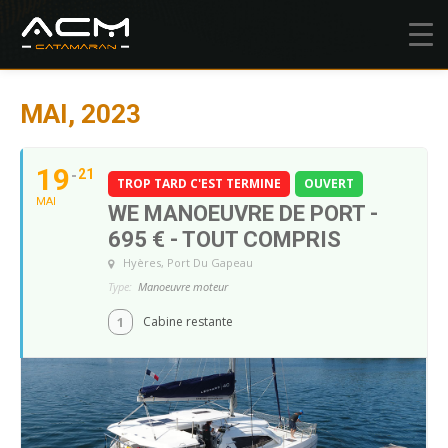
MAI, 2023
19
21
TROP TARD C'EST TERMINE
OUVERT
MAI
WE MANOEUVRE DE PORT -
695 € - TOUT COMPRIS
Hyères
, Port Du Gapeau
Type:
Manoeuvre moteur
1
Cabine restante