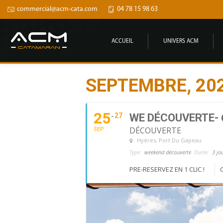
commercial@acm-cata.com
04 78 15 98 63
ACCUEIL
UNIVERS ACM
SEPTEMBRE, 20
25
27
WE DÉCOUVERTE- 
DÉCOUVERTE
SEP
Hyères
, Port Du Gapeau
Type:
weekend découverte
Durée:
3 jo
PRE-RESERVEZ EN 1 CLIC !