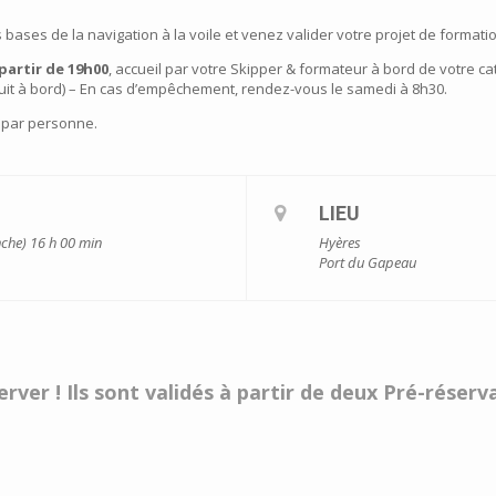
ases de la navigation à la voile et venez valider votre projet de formation 
partir de 19h00
, accueil par votre Skipper & formateur à bord de votre ca
nuit à bord) – En cas d’empêchement, rendez-vous le samedi à 8h30.
 par personne.
LIEU
nche) 16 h 00 min
Hyères
Port du Gapeau
rver ! Ils sont validés à partir de deux Pré-réser