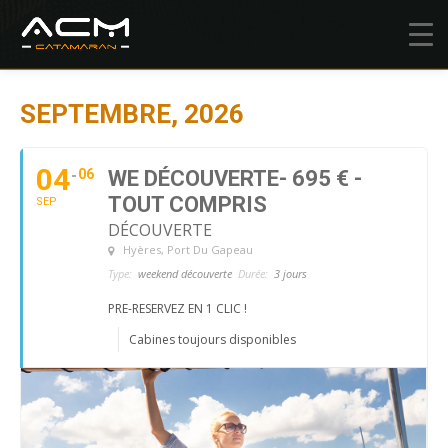
SEPTEMBRE, 2026
04
06
WE DÉCOUVERTE- 695 € -
TOUT COMPRIS
SEP
DÉCOUVERTE
Hyères
, Port Du Gapeau
Type:
weekend découverte
Durée:
3 jours
PRE-RESERVEZ EN 1 CLIC !
Cabines toujours disponibles