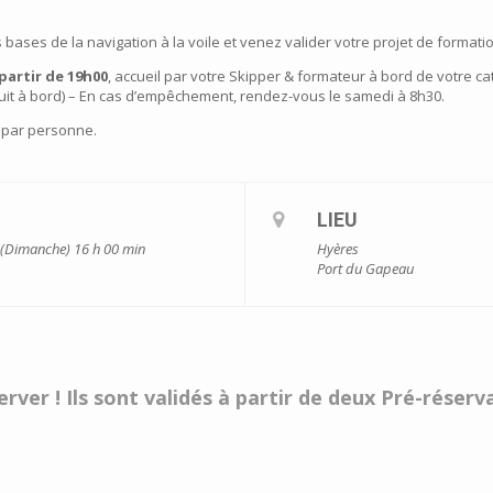
ases de la navigation à la voile et venez valider votre projet de formation 
partir de 19h00
, accueil par votre Skipper & formateur à bord de votre ca
nuit à bord) – En cas d’empêchement, rendez-vous le samedi à 8h30.
 par personne.
LIEU
2 (Dimanche) 16 h 00 min
Hyères
Port du Gapeau
rver ! Ils sont validés à partir de deux Pré-réser