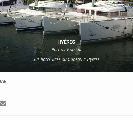
HYÈRES
Port du Gapeau
Sur notre Base du Gapeau à Hyères
DAR