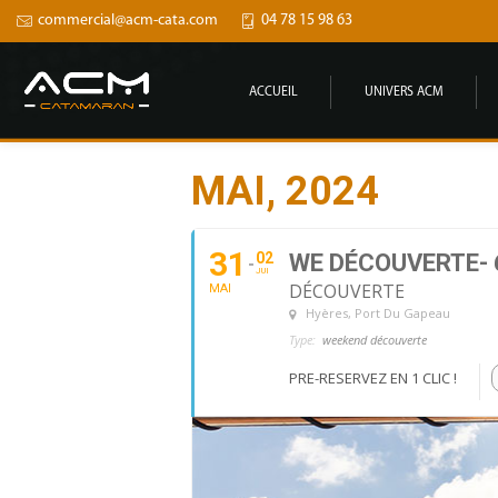
commercial@acm-cata.com
04 78 15 98 63
ACCUEIL
UNIVERS ACM
MAI, 2024
31
02
WE DÉCOUVERTE- 
JUI
DÉCOUVERTE
MAI
Hyères
, Port Du Gapeau
Type:
weekend découverte
PRE-RESERVEZ EN 1 CLIC !