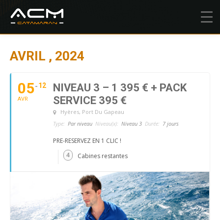
AVRIL , 2024
05
12
NIVEAU 3 – 1 395 € + PACK
SERVICE 395 €
AVR
Hyères
, Port Du Gapeau
Type:
Par niveau
Niveau(x):
Niveau 3
Durée:
7 jours
PRE-RESERVEZ EN 1 CLIC !
4
Cabines restantes