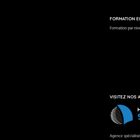
Blog ACM Catamaran
FORMATION E
Formation par niv
CATEGORIES
100 % cata
Carnet de voyage
Découvrir la mer
Événements
VISITEZ NOS 
RECENT POSTS
ACM Cata obtient la
certification Qualiopi –
Une différence dans le
Agence spécialisé
monde de la formation