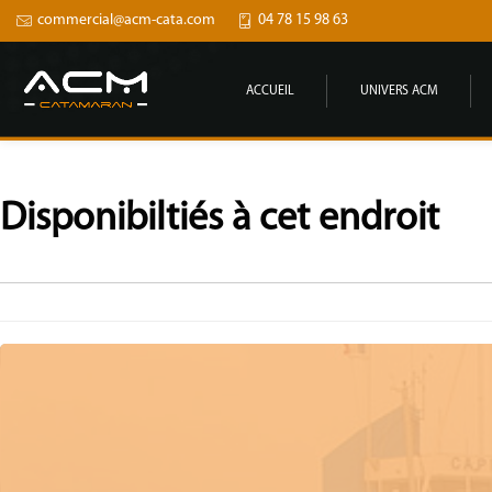
commercial@acm-cata.com
04 78 15 98 63
ACCUEIL
UNIVERS ACM
Disponibiltiés à cet endroit