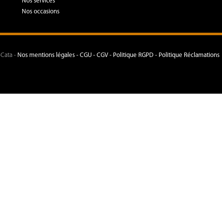
Nos services
Nos occasions
-Cata -
Nos mentions légales -
CGU - CGV -
Politique RGPD -
Politique Réclamations