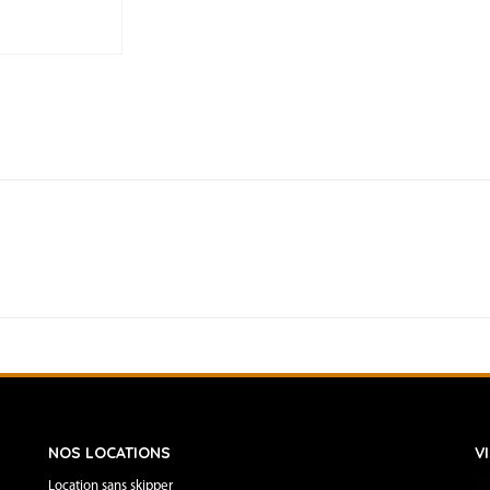
–
1
395
€
+
pack
service
395
€
2023/06/23
-
2023/06/30
NOS LOCATIONS
V
Location sans skipper