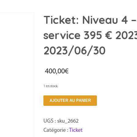
Ticket: Niveau 4 –
service 395 € 202
2023/06/30
400,00
€
1 en stock
quantité
AJOUTER AU PANIER
de
Ticket:
UGS :
sku_2662
Niveau
Catégorie :
Ticket
4