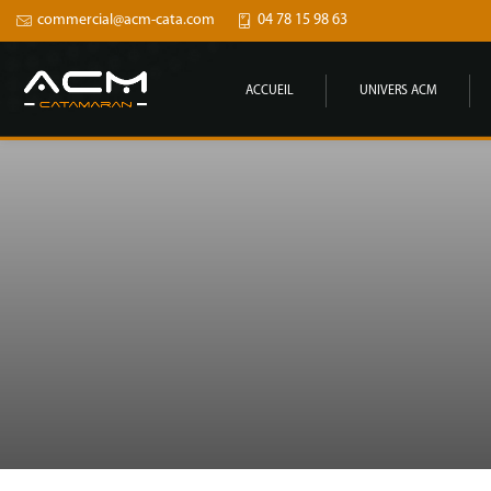
commercial@acm-cata.com
04 78 15 98 63
ACCUEIL
UNIVERS ACM